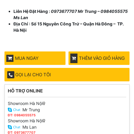
Liên Hệ Đặt Hàng :
0973677707 Mr Trung – 0984055575
Ms Lan
Địa Chỉ : Số 15 Nguyễn Công Trứ – Quận Hà Đông – TP.
Hà Nội
MUA NGAY
THÊM VÀO GIỎ HÀNG
GỌI LẠI CHO TÔI
HỖ TRỢ ONLINE
Showroom Hà Nội
Mr Trung
ĐT: 0984055575
Showroom Hà Nội
Ms Lan
ĐT: 0973677707