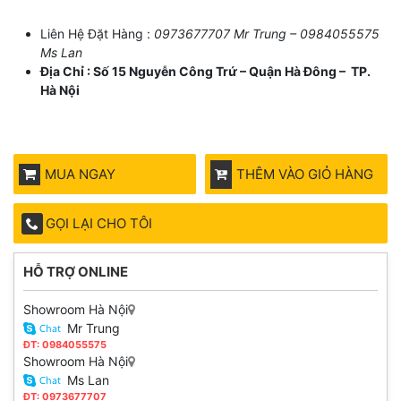
Liên Hệ Đặt Hàng :
0973677707 Mr Trung – 0984055575
Ms Lan
Địa Chỉ : Số 15 Nguyễn Công Trứ – Quận Hà Đông – TP.
Hà Nội
MUA NGAY
THÊM VÀO GIỎ HÀNG
GỌI LẠI CHO TÔI
HỖ TRỢ ONLINE
Showroom Hà Nội
Mr Trung
ĐT: 0984055575
Showroom Hà Nội
Ms Lan
ĐT: 0973677707