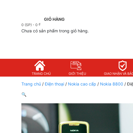
GIỎ HÀNG
₫
0 (SP) -
0
Chưa có sản phẩm trong giỏ hàng.
TRANG CHỦ
GIỚI THIỆU
GIAO NHẬN VÀ BẢ
Trang chủ
/
Điện thoại
/
Nokia cao cấp
/
Nokia 8800
/ Đi
🔍