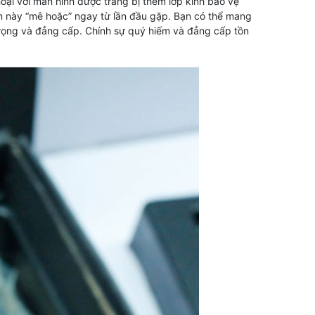
hoại với màn hình được trang bị thêm lớp kính bảo vệ
 này “mê hoặc” ngay từ lần đầu gặp. Bạn có thể mang
trọng và đẳng cấp. Chính sự quý hiếm và đẳng cấp tồn