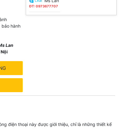
Ms Lan
ĐT: 0973677707
ành
, bảo hành
Ms Lan
 Nội
ÀNG
g điện thoại này được giới thiệu, chỉ là những thiết kế