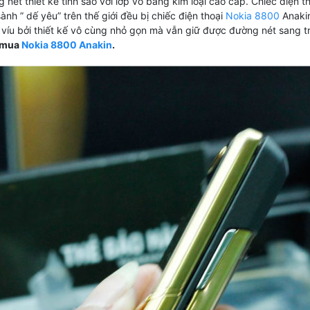
 nét thiết kế tinh sảo với lớp vỏ bằng kim loại cao cấp. Chiếc điện t
ành ” dế yêu” trên thế giới đều bị chiếc điện thoại
Nokia 8800
Anakin
g víu bởi thiết kế vô cùng nhỏ gọn mà vẫn giữ được đường nét sang 
mua
Nokia 8800 Anakin
.