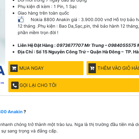
Phụ kiện đi kèm : 1 Pin, 1 Sạc
Giao hàng trên toàn quốc
Nokia 8800 Anakin giá : 3.900.000 vnđ Hỗ trợ bảo h
12 tháng .Phụ kiện : Bao Da,Sạc,pin, thẻ bảo hành 12 tháng
phần mềm trọn đời !
Liên Hệ Đặt Hàng :
0973677707 Mr Trung – 0984055575 
Địa Chỉ : Số 15 Nguyễn Công Trứ – Quận Hà Đông – TP. Hà
MUA NGAY
THÊM VÀO GIỎ H
GỌI LẠI CHO TÔI
800 Anakin
?
nhanh chóng trở thành một trào lưu. Nga là thị trường đầu tiên mà dòn
 sự sang trọng và đẳng cấp.