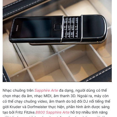
Nhạc chuông trên
Sapphire Arte
đa dạng, người dùng có thể
chọn nhạc đa âm, nhạc MIDI, âm thanh 3D. Ngoài ra, máy còn
có thể chạy chuông video, âm thanh do bộ đôi DJ nổi tiếng thế
giới Kruder và Dorfmeister thực hiện, phần hình ảnh được sáng
tạo bởi Fritz Fitzke.
8800 Sapphire Arte
hỗ trợ nhiều tính năng