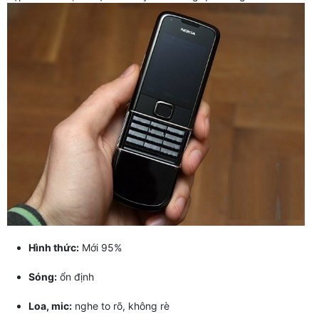
Hình thức:
Mới 95%
Sóng:
ổn định
Loa, mic:
nghe to rõ, không rè