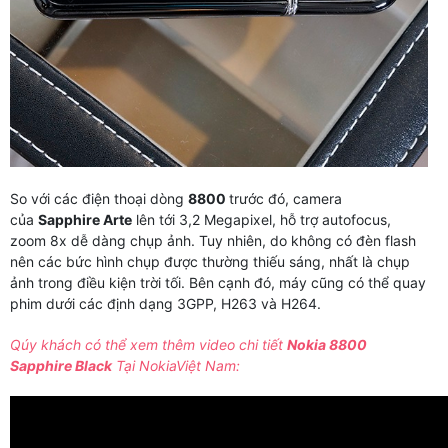
So với các điện thoại dòng
8800
trước đó, camera
của
Sapphire Arte
lên tới 3,2 Megapixel, hỗ trợ autofocus,
zoom 8x dễ dàng chụp ảnh. Tuy nhiên, do không có đèn flash
nên các bức hình chụp được thường thiếu sáng, nhất là chụp
ảnh trong điều kiện trời tối. Bên cạnh đó, máy cũng có thể quay
phim dưới các định dạng 3GPP, H263 và H264.
Qúy khách có thể xem thêm video chi tiết
Nokia 8800
Sapphire Black
Tại NokiaViệt Nam: