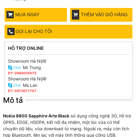
MUA NGAY
THÊM VÀO GIỎ HÀNG
GỌI LẠI CHO TÔI
HỖ TRỢ ONLINE
Showroom Hà Nội
Mr Trung
ĐT: 0984055575
Showroom Hà Nội
Ms Lan
ĐT: 0973677707
Mô tả
Nokia 8800 Sapphire Arte Black
sử dụng công nghệ 3G, hỗ trợ
GPRS, EDGE, HSDPA, kết nối đa nhiệm, một lúc vừa có thể
chuyển dữ liệu, vừa download từ mạng. Ngoài ra, máy còn tích
hợp Bluetooth, liên lạc với máy tính thông qua cổng USB.