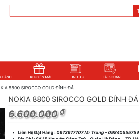
O HÀNH
KHUYẾN MÃI
TIN TỨC
TÀI KHOẢN
KIA 8800 SIROCCO GOLD ĐÍNH ĐÁ
NOKIA 8800 SIROCCO GOLD ĐÍNH ĐÁ
₫
6.600.000
Liên Hệ Đặt Hàng :
0973677707 Mr Trung – 0984055575 
Địa Chỉ : Số 15 Nguyễn Công Trứ – Quận Hà Đông – TP. Hà