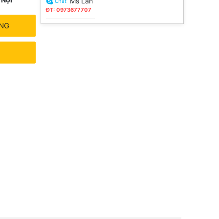
Ms Lan
ĐT: 0973677707
ÀNG