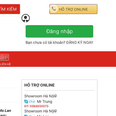
TÌM KIẾM
HỖ TRỢ ONLINE
Đăng nhập
Bạn chưa có tài khoản?
ĐĂNG KÝ NGAY
LIÊN HỆ
HỖ TRỢ ONLINE
Showroom Hà Nội
Mr Trung
ĐT: 0984055575
Ms Lan
Showroom Hà Nội
 Nội