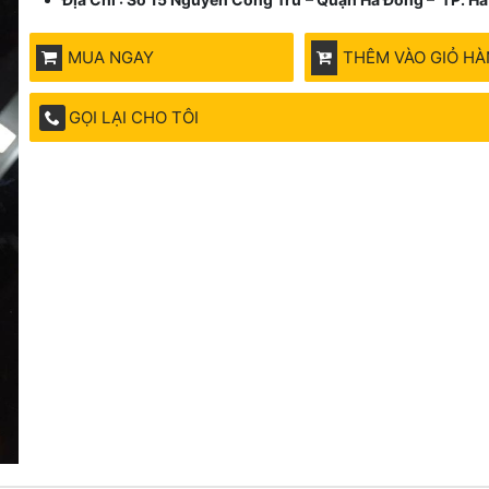
MUA NGAY
THÊM VÀO GIỎ H
GỌI LẠI CHO TÔI