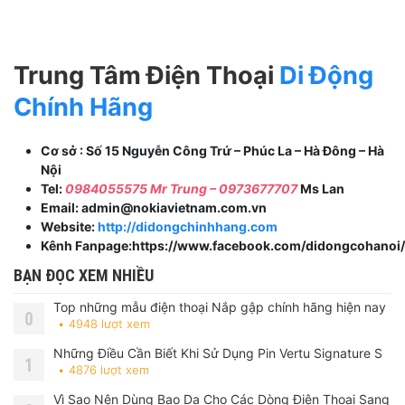
Trung Tâm Điện Thoại
Di Động
Chính Hãng
Cơ sở : Số 15 Nguyễn Công Trứ – Phúc La – Hà Đông – Hà
Nội
Tel:
0984055575
Mr Trung –
0973677707
Ms Lan
Email: admin@nokiavietnam.com.vn
Website:
http://didongchinhhang.com
Kênh Fanpage:https://www.facebook.com/didongcohanoi/
BẠN ĐỌC XEM NHIỀU
Top những mẫu điện thoại Nắp gập chính hãng hiện nay
0
4948 lượt xem
Những Điều Cần Biết Khi Sử Dụng Pin Vertu Signature S
1
4876 lượt xem
Vì Sao Nên Dùng Bao Da Cho Các Dòng Điện Thoại Sang