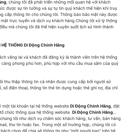
ãng
, chúng tôi đã phát triển những mối quan hệ với khách
ức được sự tin tưởng và sự tự tin quý khách thể hiện khi truy
g cấp thông tin cho chúng tôi. Thông báo bảo mật này được
o mật trực tuyến và dịch vụ khách hàng.Chúng tôi xử lý thông
iều mà chúng tôi đã thể hiện xuyên suốt lịch sử hình thành
 HỆ THỐNG Di Động Chính Hãng
ách vãng lai và khách đã đăng ký là thành viên trên hệ thống
y càng phong phú hơn, phù hợp với nhu cầu mua sắm của quý
ôi thu thập thông tin cá nhân được cung cấp bởi người sử
số điện thoại, thông tin thẻ tín dụng hoặc thẻ ghi nợ, địa chỉ
 một tài khoản tại hệ thống website
Di Động Chính Hãng
, đặt
i tổ chức thông qua hệ thống website
Di Động Chính Hãng
…
 chúng tôi như dịch vụ chăm sóc khách hàng, tư vấn, bán hàng
ail, thư tín hoặc fax. Trong một số trường hợp, chúng tôi có
khách chọn để chia sẻ thông tin như “một người bạn” trên hệ