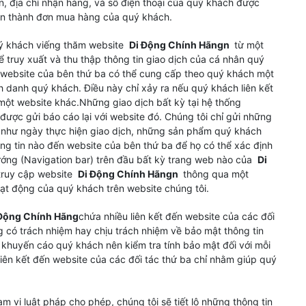
n, địa chỉ nhận hàng, và số điện thoại của quý khách được
àn thành đơn mua hàng của quý khách.
ý khách viếng thăm website
Di Động Chính Hãng
n
từ một
 truy xuất và thu thập thông tin giao dịch của cá nhân quý
, website của bên thứ ba có thể cung cấp theo quý khách một
 danh quý khách. Điều này chỉ xảy ra nếu quý khách liên kết
ột website khác.Những giao dịch bất kỳ tại hệ thống
ược gửi báo cáo lại với website đó. Chúng tôi chỉ gửi những
h, như ngày thực hiện giao dịch, những sản phẩm quý khách
ông tin nào đến website của bên thứ ba để họ có thể xác định
hướng (Navigation bar) trên đầu bất kỳ trang web nào của
Di
 truy cập website
Di Động Chính Hãng
n
thông qua một
ạt động của quý khách trên website chúng tôi.
Động Chính Hãng
chứa nhiều liên kết đến website của các đối
 có trách nhiệm hay chịu trách nhiệm về bảo mật thông tin
 khuyến cáo quý khách nên kiểm tra tính bảo mật đối với mỗi
ên kết đến website của các đối tác thứ ba chỉ nhằm giúp quý
 vi luật pháp cho phép, chúng tôi sẽ tiết lộ những thông tin