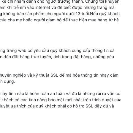
 kế chỉ nhằm dành cho người trưởng thành. Chúng tôi khuyến
em khi trẻ em vào internet và để biết được những trang mà
g
không bán sản phẩm cho người dưới 13 tuổi.Nếu quý khách
 của cha mẹ hoặc người giám hộ để thực hiện mua hàng từ hệ
ững trang web có yêu cầu quý khách cung cấp thông tin cá
n đến đặt hàng trực tuyến, tình trạng đặt hàng, những yêu
chuyên nghiệp và kỹ thuật SSL để mã hóa thông tin nhạy cảm
ín dụng.
áy tính nào là hoàn toàn an toàn và đó là những rủi ro vốn có
ý khách có các tính năng bảo mật mới nhất trên trình duyệt của
 duyệt ưa thích của quý khách phải có hỗ trợ SSL đầy đủ và