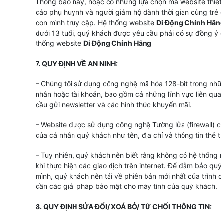
Thông báo này, hoặc có những lựa chọn mà website thiết
cáo phụ huynh và người giám hộ dành thời gian cùng trẻ 
con mình truy cập. Hệ thống website
Di Động Chính Hãn
dưới 13 tuổi, quý khách được yêu cầu phải có sự đồng ý
thống website
Di Động Chính Hãng
7. QUY ĐỊNH VỀ AN NINH:
– Chúng tôi sử dụng công nghệ mã hóa 128-bit trong nh
nhân hoặc tài khoản, bao gồm cả những lĩnh vực liên qua
cầu gửi newsletter và các hình thức khuyến mãi.
– Website được sử dụng công nghệ Tường lửa (firewall) 
của cá nhân quý khách như tên, địa chỉ và thông tin thẻ t
– Tuy nhiên, quý khách nên biết rằng không có hệ thống m
khi thực hiện các giao dịch trên internet. Để đảm bảo qu
mình, quý khách nên tải về phiên bản mới nhất của trình
cần các giải pháp bảo mật cho máy tính của quý khách.
8. QUY ĐỊNH SỬA ĐỔI/ XOÁ BỎ/ TỪ CHỐI THÔNG TIN: