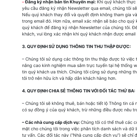
–
Đăng ký nhận bản tin Khuyến mại:
Khi quý khách thực
yêu cầu đăng ký nhận Newsletter qua email, chúng tôi s
Nếu quý khách thay đổi và quyết định không tham gia và
trong email đó. Hơn nữa, email xác nhận sẽ báo cho quý 
quý khách để đăng ký nhận Newsletter của chúng tôi. Để 
khách, vui lòng xác nhận khi quý khách nhận được email 
3. QUY ĐỊNH SỬ DỤNG THÔNG TIN THU THẬP ĐƯỢC:
– Chúng tôi sử dụng các thông tin thu thập được từ việc
nâng cao kinh nghiệm mua sắm trực tuyến tại hệ thống 
tin quý khách ưa thích. Chúng tôi cũng sử dụng những thô
tôi trở nên hữu ích và hấp dẫn khách hàng hơn.
4. QUY ĐỊNH CHIA SẺ THÔNG TIN VỚI ĐỐI TÁC THỨ BA:
– Chúng tôi sẽ không thuê, bán hoặc tiết lộ Thông tin c
có sự đồng ý của quý khách, trừ những điều được nêu t
– Các nhà cung cấp dịch vụ:
Chúng tôi có thể thuê các 
mặt cho chúng tôi trong việc phân tích danh sách và dữ l
tư vấn. Các đối tác này (“Nhà cung cấp dịch vụ”) sẽ chỉ đ