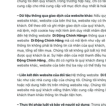
chúng tôi đến quý khách.Trong trường hợp này, chỉ có tê
cung cấp cho nhà cung cấp với mục đích duy nhất là ho
– Dữ liệu thông qua giao dịch của website khác:
Nếu qu
website khác, website của bên thứ ba, website này có thể
khách. Để theo dõi và ghi nhận giao dịch của quý khách
mã lệnh, một cookie hay một hình ảnh duy nhất nhằm định
đến hệ thống website
Di Động Chính Hãng
n
thông qua m
website
Di Động Chính Hãng
mà có mã lệnh như vậy sẽ đ
thông tin không phải là thông tin cá nhân của quý khác
mua, tổng số tiền mua. Chúng tôi sẽ không gửi bất kỳ th
được quý khách là ai. Sự hiện diện của một thanh điều 
Động Chính Hãng
, điều đó có nghĩa là quý khách đang
website khác, website của bên thứ ba này có thể thấy ho
– Liên kết đến website của đối tác:
Hệ thống website
Di 
tác như các nhà cung cấp của chúng tôi. Chúng tôi không
hoặc nội dung hiển thị trên những website này. Chúng tôi
website mà quý khách viếng thăm.Việc cung cấp những li
khách tham khảo thông tin thuận tiện hơn.
– Thực thi pháp luật và bảo vệ người sử dụng:
Trong phạm