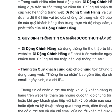
– Trong suốt nhiều năm hoạt động của
Di Động Chính H
hàng dựa trên sự tôn trọng và niềm tin. Chúng tôi nhận th
cập vào hệ thống trang web
Di Động Chính Hãng
và cun
đưa ra để thể hiện vai trò của chúng tôi trong vấn đề bả
tin của quý khách bằng tính trung thực và độ nhạy cảm, đ
phát triển của
Di Động Chính Hãng
2. QUY ĐỊNH THÔNG TIN CÁ NHÂN ĐƯỢC THU THẬP BỞI
–
Di Động Chính Hãng
sử dụng thông tin thu thập từ kh
website
Di Động Chính Hãng
để phát triển website ngà
khách hơn. Chúng tôi thu thập các loại thông tin sau:
–
Thông tin Quý khách cung cấp cho chúng tôi
: Chúng t
dụng trang web. “Thông tin cá nhân” bao gồm tên, địa chỉ, 
email, ngày sinh, địa chỉ IP…
– Thông tin cá nhân được thu thập khi quý khách đăng ký
hàng trên website, tham gia những cuộc thi do chúng tô
hoặc khi quý khách giao tiếp với bất kỳ bộ phận nào của
hoặc dịch vụ kỹ thuật thông qua trang web, điện thoại, em
thể có được tên và địa chỉ email của người khác mà quý 