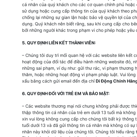
cá nhân của quý khách cho các cơ quan chính phủ hoặc c
sử dụng hoặc cung cấp thông tin của quý khách theo pháp
chống lại những sự gian lận hoặc bảo vệ quyền lợi của c
dụng. Quý khách nên biết rằng, sau khi cung cấp cho bên
bởi những người khác trong phạm vi cho phép hoặc yêu c
5. QUY ĐỊNH LIÊN KẾT THÀNH VIÊN:
– Chúng tôi duy trì mối quan hệ với các website liên kết
hoạt động của đối tác để điều hành những website đó, nh
những sai phạm, ví dụ như: gửi thư rác, vi phạm thương h
thăm, hoặc những hoạt động vi phạm pháp luật. Vui lòng 
xấu bằng cách gửi email đến địa chỉ
Di Động Chính Hãn
6. QUY ĐỊNH ĐỐI VỚI TRẺ EM VÀ BẢO MẬT:
– Các website thương mại nói chung không phải được thiế
thập thông tin cá nhân của trẻ em dưới 13 tuổi mà không
xin vui lòng không cung cấp cho chúng tôi bất kỳ thông 
tuổi dưới 13 và đã gửi thông tin cá nhân mà không có sự 
nhân này khỏi dữ liệu của chúng tôi. Chúng tôi hiểu rằng