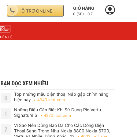
GIỎ HÀNG
HỖ TRỢ ONLINE
₫
0 (SP) -
0
LIÊN HỆ
BẠN ĐỌC XEM NHIỀU
Top những mẫu điện thoại Nắp gập chính hãng
0
hiện nay
4943 lượt xem
Những Điều Cần Biết Khi Sử Dụng Pin Vertu
1
Signature S
4870 lượt xem
Vì Sao Nên Dùng Bao Da Cho Các Dòng Điện
2
Thoại Sang Trọng Như Nokia 8800,Nokia 6700,
Vertu Và Nhiều Dòng Khác…??
4002 lượt xem