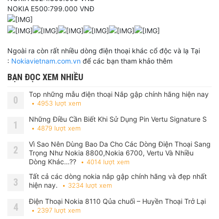
NOKIA E500:799.000 VNĐ
Ngoài ra còn rất nhiều dòng điện thoại khác cổ độc và lạ Tại
:
Nokiavietnam.com.vn
để các bạn tham khảo thêm
BẠN ĐỌC XEM NHIỀU
Top những mẫu điện thoại Nắp gập chính hãng hiện nay
0
4953 lượt xem
Những Điều Cần Biết Khi Sử Dụng Pin Vertu Signature S
1
4879 lượt xem
Vì Sao Nên Dùng Bao Da Cho Các Dòng Điện Thoại Sang
2
Trọng Như Nokia 8800,Nokia 6700, Vertu Và Nhiều
Dòng Khác…??
4014 lượt xem
Tất cả các dòng nokia nắp gập chính hãng và đẹp nhất
3
hiện nay.
3234 lượt xem
Điện Thoại Nokia 8110 Qủa chuối – Huyền Thoại Trở Lại
4
2397 lượt xem