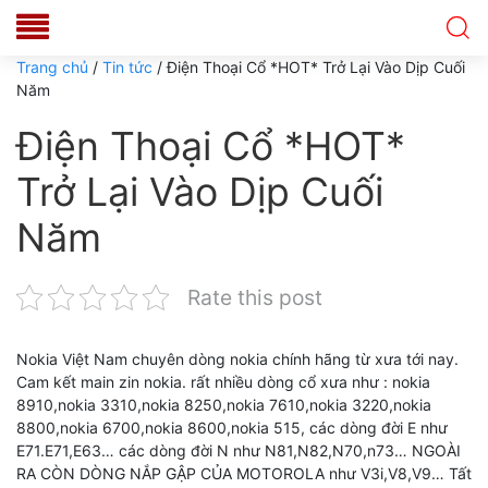
Trang chủ
/
Tin tức
/ Điện Thoại Cổ *HOT* Trở Lại Vào Dịp Cuối
Năm
Điện Thoại Cổ *HOT*
Trở Lại Vào Dịp Cuối
Năm
Rate this post
Nokia Việt Nam chuyên dòng nokia chính hãng từ xưa tới nay.
Cam kết main zin nokia. rất nhiều dòng cổ xưa như : nokia
8910,nokia 3310,nokia 8250,nokia 7610,nokia 3220,nokia
8800,nokia 6700,nokia 8600,nokia 515, các dòng đời E như
E71.E71,E63… các dòng đời N như N81,N82,N70,n73… NGOÀI
RA CÒN DÒNG NẮP GẬP CỦA MOTOROLA như V3i,V8,V9… Tất