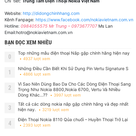
Chi tiết:
Trung Tâm Điện Thoại Nokia Việt Nam
Website:
http://didongchinhhang.com
Kênh Fanpage:
https://www.facebook.com/nokiavietnam.com.vn
Hotline:
0984055575
Mr Trung –
0973677707
Ms Lan
Email:hotro@nokiavietnam.com.vn
BẠN ĐỌC XEM NHIỀU
Top những mẫu điện thoại Nắp gập chính hãng hiện nay
0
4937 lượt xem
Những Điều Cần Biết Khi Sử Dụng Pin Vertu Signature S
1
4866 lượt xem
Vì Sao Nên Dùng Bao Da Cho Các Dòng Điện Thoại Sang
2
Trọng Như Nokia 8800,Nokia 6700, Vertu Và Nhiều
Dòng Khác…??
3997 lượt xem
Tất cả các dòng nokia nắp gập chính hãng và đẹp nhất
3
hiện nay.
3219 lượt xem
Điện Thoại Nokia 8110 Qủa chuối – Huyền Thoại Trở Lại
4
2393 lượt xem