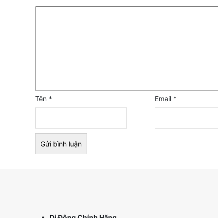
Tên
*
Email
*
Di Động Chính Hãng