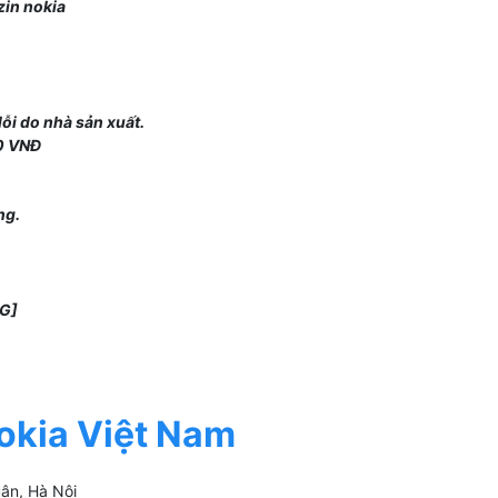
zin nokia
lỗi do nhà sản xuất.
00 VNĐ
ng.
okia Việt Nam
ân, Hà Nội