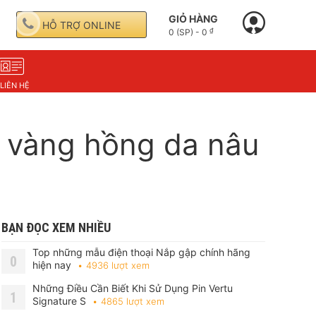
GIỎ HÀNG
HỖ TRỢ ONLINE
₫
0 (SP) -
0
LIÊN HỆ
 vàng hồng da nâu
BẠN ĐỌC XEM NHIỀU
Top những mẫu điện thoại Nắp gập chính hãng
0
hiện nay
4936 lượt xem
Những Điều Cần Biết Khi Sử Dụng Pin Vertu
1
Signature S
4865 lượt xem