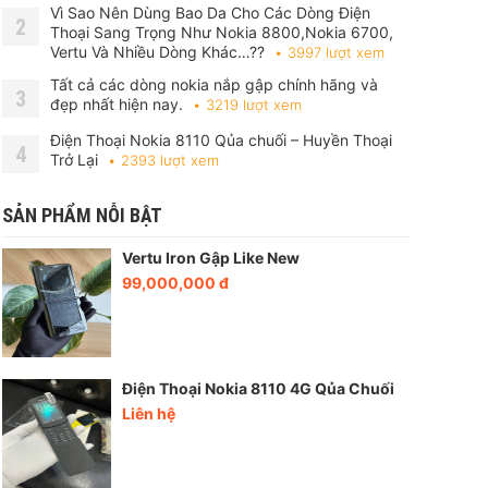
Vì Sao Nên Dùng Bao Da Cho Các Dòng Điện
2
Thoại Sang Trọng Như Nokia 8800,Nokia 6700,
Vertu Và Nhiều Dòng Khác…??
3997 lượt xem
Tất cả các dòng nokia nắp gập chính hãng và
3
đẹp nhất hiện nay.
3219 lượt xem
Điện Thoại Nokia 8110 Qủa chuối – Huyền Thoại
4
Trở Lại
2393 lượt xem
SẢN PHẨM NỖI BẬT
Vertu Iron Gập Like New
99,000,000 đ
Điện Thoại Nokia 8110 4G Qủa Chuối
Liên hệ