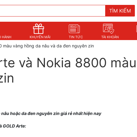
TÌM KIẾM
O HÀNH
KHUYẾN MÃI
TIN TỨC
TÀI KHOẢN
0 màu vàng hồng da nâu và da đen nguyên zin
rte và Nokia 8800 màu
zin
nâu hoặc da đen nguyên zin giá rẻ nhất hiện nay
à GOLD Arte: