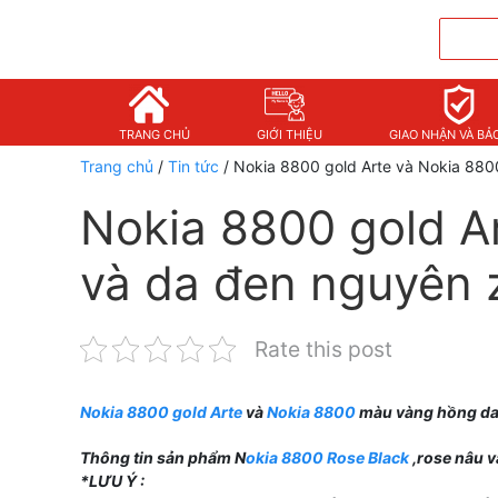
TRANG CHỦ
GIỚI THIỆU
GIAO NHẬN VÀ BẢ
Trang chủ
/
Tin tức
/ Nokia 8800 gold Arte và Nokia 880
Nokia 8800 gold A
và da đen nguyên 
Rate this post
Nokia 8800 gold Arte
và
Nokia 8800
màu vàng hồng da 
Thông tin sản phẩm N
okia 8800 Rose Black
,rose nâu v
*LƯU Ý :